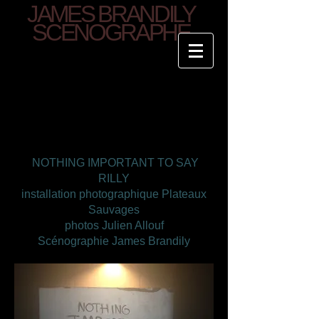
JAMES BRANDILY
SCENOGRAPHE
NOTHING IMPORTANT TO SAY
RILLY
installation photographique Plateaux
Sauvages
photos Julien Allouf
Scénographie James Brandily