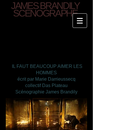
JAMES BRANDILY
SCENOGRAPHE
IL FAUT BEAUCOUP AIMER LES
HOMMES
écrit par Marie Darrieussecq
collectif Das Plateau
Scénographie James Brandily