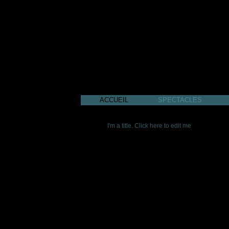
ACCUEIL
SPECTACLES
I'm a title. Click here to edit me