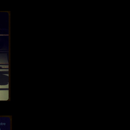
otre
s