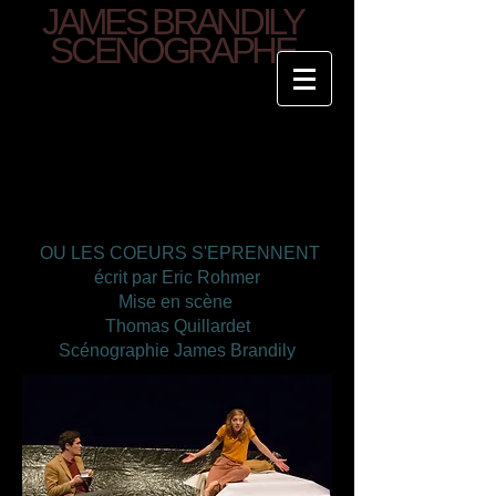
JAMES BRANDILY
SCENOGRAPHE
OU LES COEURS S'EPRENNENT
écrit par Eric Rohmer
Mise en scène
Thomas Quillardet
Scénographie James Brandily